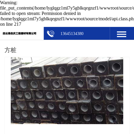
Warning:
file_put_contents(/home/lyglqgz1ml7y5gblkqegnzf1/wwwroot/source/c
failed to open stream: Permission denied in
/home/lyglqgz1ml7y5gblkqegnzf1/wwwroot/source/model/api.class.ph
on line 217
13645134380
方桩