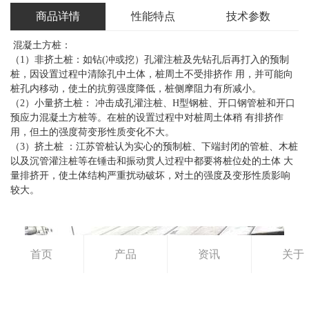
商品详情
性能特点
技术参数
混凝土方桩：
（1）非挤土桩：如钻(冲或挖）孔灌注桩及先钻孔后再打入的预制
桩，因设置过程中清除孔中土体，桩周土不受排挤作 用，并可能向
桩孔内移动，使土的抗剪强度降低，桩侧摩阻力有所减小。
（2）小量挤土桩： 冲击成孔灌注桩、H型钢桩、开口钢管桩和开口
预应力混凝土方桩等。在桩的设置过程中对桩周土体稍 有排挤作
用，但土的强度荷变形性质变化不大。
（3）挤土桩 ：江苏管桩认为实心的预制桩、下端封闭的管桩、木桩
以及沉管灌注桩等在锤击和振动贯人过程中都要将桩位处的土体 大
量排挤开，使土体结构严重扰动破坏，对土的强度及变形性质影响
较大。
首页
产品
资讯
关于