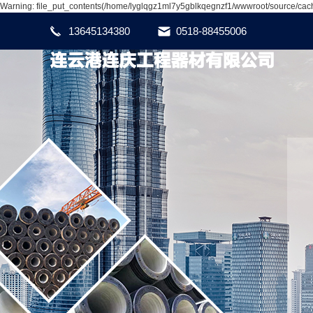
Warning: file_put_contents(/home/lyglqgz1ml7y5gblkqegnzf1/wwwroot/source/cache
13645134380
0518-88455006