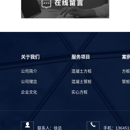
关于我们
服务项目
案
公司简介
混凝土方桩
方桩
公司理念
混凝土管桩
管桩
企业文化
实心方桩
企业资质
连云港管桩
预应力管桩
地基基础施工
联系人：徐总
手机：136451