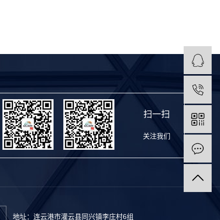
扫一扫
关注我们
地址：连云港市灌云县同兴镇李庄村6组