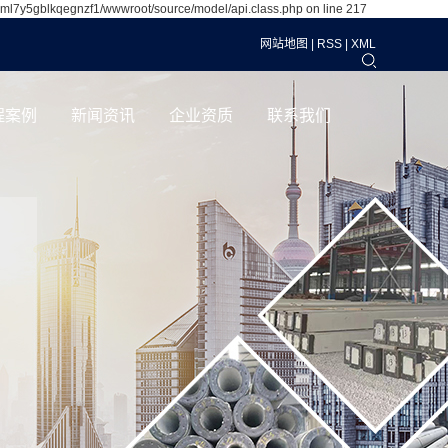
1ml7y5gblkqegnzf1/wwwroot/source/model/api.class.php on line 217
网站地图
|
RSS
|
XML
程案例
新闻资讯
企业资质
联系我们