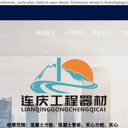
/license_cache.php): failed to open stream: Permission denied in /home/lyglqgz
网站首页
公司简介
产品中心
工