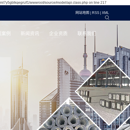
1ml7y5gblkqegnzf1/wwwroot/source/model/api.class.php on line 217
网站地图
|
RSS
|
XML
程案例
新闻资讯
企业资质
联系我们