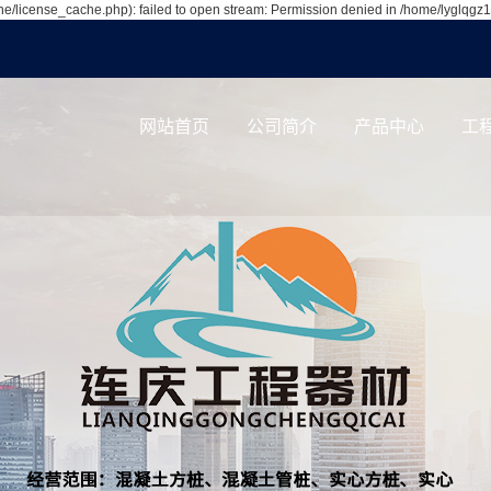
/license_cache.php): failed to open stream: Permission denied in /home/lyglqgz
网站首页
公司简介
产品中心
工