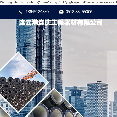
Warning: file_put_contents(/home/lyglqgz1ml7y5gblkqegnzf1/wwwroot/source/cache
13645134380
0518-88455006